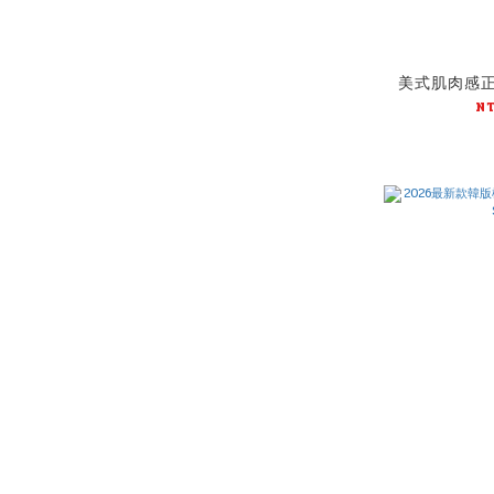
美式肌肉感正肩
N