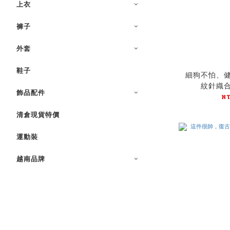
上衣
褲子
外套
鞋子
細狗不怕、
紋針織合身
飾品配件
N
清倉現貨特價
運動裝
越南品牌