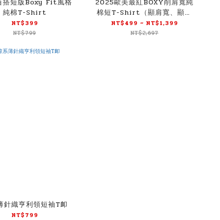
百搭短版Boxy Fit風格
2025歐美最紅BOXY削肩寬純
純棉T-Shirt
棉短T-Shirt（顯肩寬、顯腿
長）
NT$399
NT$499 ~ NT$1,399
NT$799
NT$2,697
薄針織亨利領短袖T卹
NT$799