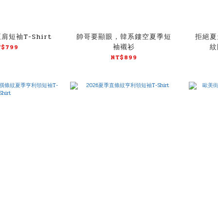
短袖T-Shirt
帥哥要顯眼，韓系鏤空夏季短
拒絕夏
袖襯衫
紋
T$799
NT$899