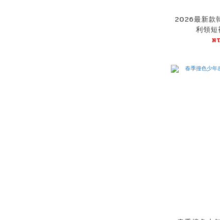
2026最新
利領短袖
N