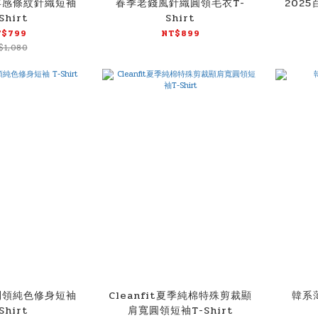
年感條紋針織短袖
春季老錢風針織圓領毛衣T-
2025
Shirt
Shirt
T$799
NT$899
$1,080
利領純色修身短袖
Cleanfit夏季純棉特殊剪裁顯
韓系
Shirt
肩寬圓領短袖T-Shirt