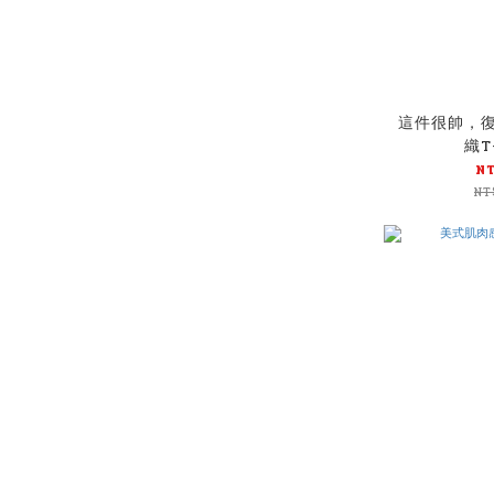
這件很帥，
織T
N
NT