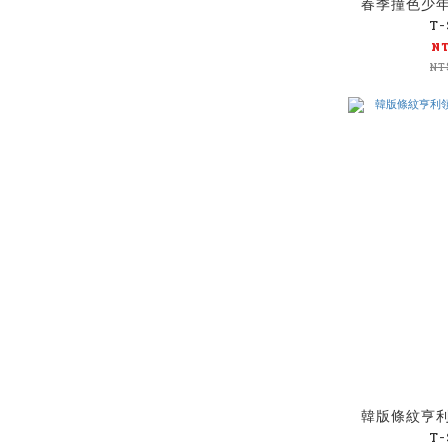
春季撞色少
T-
N
NT
韓版條紋亨
T-