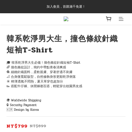
加入會員，首購滿千免運！
韓系乾淨男大生，撞色條紋針織
短袖T-Shirt
🎓 韓系乾淨男大生必備！撞色條紋針織短袖T-Shirt
🌈 撞色條紋設計，簡約中帶點青春清爽感
🧶 細緻針織面料，柔軟親膚、穿著舒適不刺膚
📐 合身微寬鬆版型，自然修飾身形更顯乾淨俐落
☀️ 輕薄透氣不悶熱，夏天單穿也超加分
👟 搭配牛仔褲、休閒褲都百搭，輕鬆穿出校園男友感
🌍 Worldwide Shipping
🔒 Security Payment
🇰🇷 Design by Korea
NT$799
NT$899