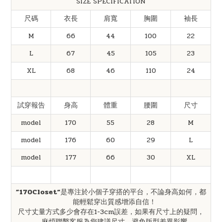
SIZE SPECIFICATION
尺碼
衣長
肩寬
胸圍
袖長
M
66
44
100
22
L
67
45
105
23
XL
68
46
110
24
試穿報告
身高
體重
腰圍
尺寸
model
170
55
28
M
model
176
60
29
L
model
177
66
30
XL
”170Closet“
是專注於小個子穿搭的平台，不論身高如何，都
能輕鬆穿出質感增添自信！
尺寸丈量方式多少會存在1-3cm誤差，如果有尺寸上的疑問，
麻煩聯繫客服為您建議尺寸，避免版型差異影響