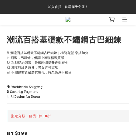
加入會員，首購滿千免運！
潮流百搭基礎款不鏽鋼古巴細鍊
⛓ 潮流百搭基礎款不鏽鋼古巴細鍊｜極簡有型 穿搭加分
✨ 細緻古巴鏈條，低調中展現精緻質感
👕 單戴簡約俐落，疊戴瞬間提升造型層次
💥 潮流與經典兼具，男女皆可駕馭
🧊 不鏽鋼材質耐磨抗氧化，持久亮澤不褪色
🌍 Worldwide Shipping
🔒 Security Payment
🇰🇷 Design by Korea
指定分類，飾品3件88折
NT$199