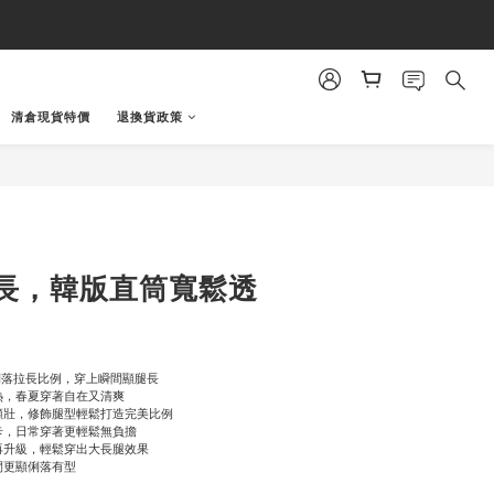
清倉現貨特價
退換貨政策
立即購買
長，韓版直筒寬鬆透
俐落拉長比例，穿上瞬間顯腿長
熱，春夏穿著自在又清爽
不顯壯，修飾腿型輕鬆打造完美比例
卡，日常穿著更輕鬆無負擔
例再升級，輕鬆穿出大長腿效果
間更顯俐落有型