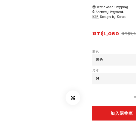
🌍 Worldwide Shipping
🔒 Security Payment
🇰🇷 Design by Korea
NT$1,080
NT$1,
顏色
尺寸
加入購物車