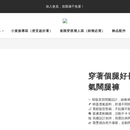
加入會員，首購滿千免運！
品
小資族專區（便宜超好看）
進階穿搭潮人區（帥潮必買）
飾品配件
穿著個腿好
氣闊腿褲
✨ 韓版直筒闊腿設計，線條
🪶 輕盈透氣面料，舒適不悶
📐 寬鬆版型剪裁，不貼腿
🧶 親膚柔軟觸感，活動不卡
🎽 高腰設計加持，視覺比
🌿 垂墜感自然不僵硬，走動