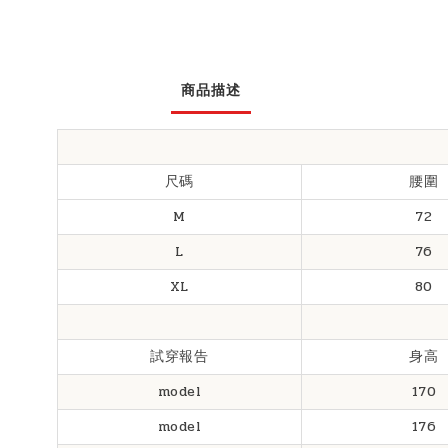
商品描述
尺碼
腰圍
M
72
L
76
XL
80
試穿報告
身高
model
170
model
176