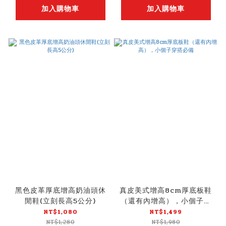
加入購物車
加入購物車
黑色皮革厚底增高奶油頭休
真皮美式增高8cm厚底板鞋
閒鞋(立刻長高5公分)
（還有內增高），小個子穿
搭必備
NT$1,080
NT$1,499
NT$1,280
NT$1,980