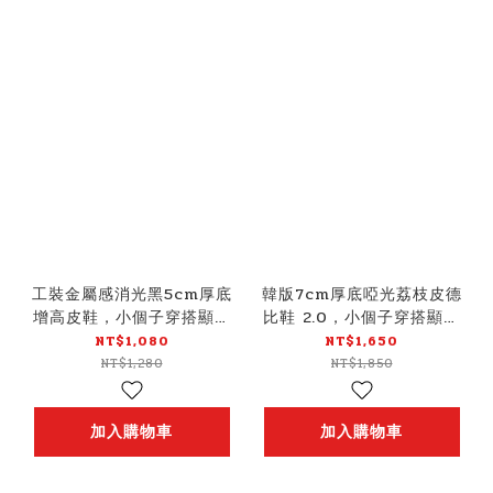
工裝金屬感消光黑5cm厚底
韓版7cm厚底啞光荔枝皮德
增高皮鞋，小個子穿搭顯高
比鞋 2.0，小個子穿搭顯高
必備
必備
NT$1,080
NT$1,650
NT$1,280
NT$1,850
加入購物車
加入購物車