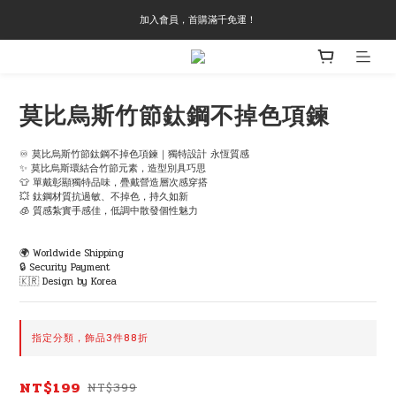
加入會員，首購滿千免運！
莫比烏斯竹節鈦鋼不掉色項鍊
♾ 莫比烏斯竹節鈦鋼不掉色項鍊｜獨特設計 永恆質感
✨ 莫比烏斯環結合竹節元素，造型別具巧思
👕 單戴彰顯獨特品味，疊戴營造層次感穿搭
💥 鈦鋼材質抗過敏、不掉色，持久如新
🧊 質感紮實手感佳，低調中散發個性魅力
🌍 Worldwide Shipping
🔒 Security Payment
🇰🇷 Design by Korea
指定分類，飾品3件88折
NT$199
NT$399